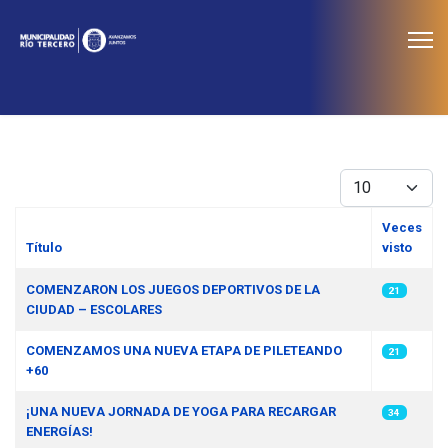
≡
Noticias
Cantidad
Veces
Título
visto
Artículos
COMENZARON LOS JUEGOS DEPORTIVOS DE LA
21
CIUDAD – ESCOLARES
COMENZAMOS UNA NUEVA ETAPA DE PILETEANDO
21
+60
¡UNA NUEVA JORNADA DE YOGA PARA RECARGAR
34
ENERGÍAS!