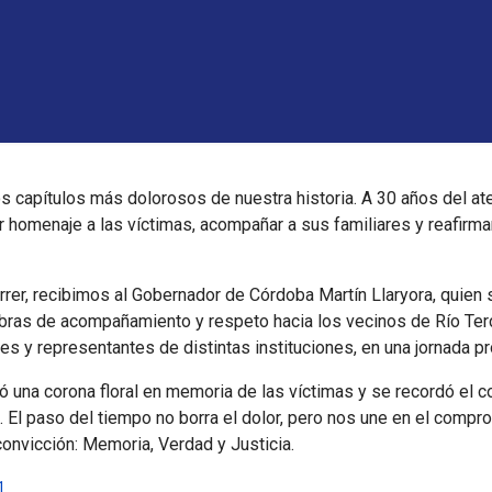
capítulos más dolorosos de nuestra historia. A 30 años del at
r homenaje a las víctimas, acompañar a sus familiares y reafirm
rrer, recibimos al Gobernador de Córdoba Martín Llaryora, quien
bras de acompañamiento y respeto hacia los vecinos de Río Terc
les y representantes de distintas instituciones, en una jornada p
 una corona floral en memoria de las víctimas y se recordó el co
cia. El paso del tiempo no borra el dolor, pero nos une en el comp
onvicción: Memoria, Verdad y Justicia.
1