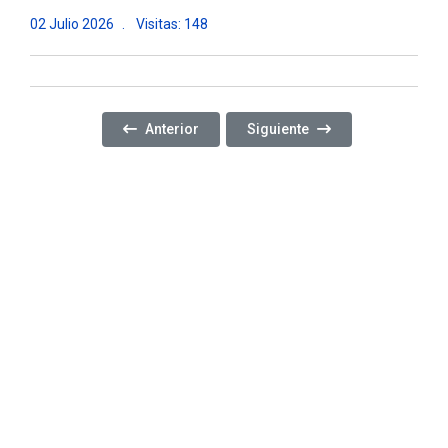
02 Julio 2026
Visitas: 148
Artículo Anterior: CONCLUIMOS UNA NUEVA CA
Artículo Siguiente: ¡SEGUIM
Anterior
Siguiente