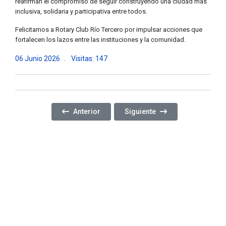
reafirman el compromiso de seguir construyendo una ciudad más
inclusiva, solidaria y participativa entre todos.
Felicitamos a Rotary Club Río Tercero por impulsar acciones que
fortalecen los lazos entre las instituciones y la comunidad.
06 Junio 2026
Visitas: 147
Artículo Anterior: UNA NOCHE PARA ESCUCHAR, 
Artículo Siguiente: PROMOVIE
Anterior
Siguiente