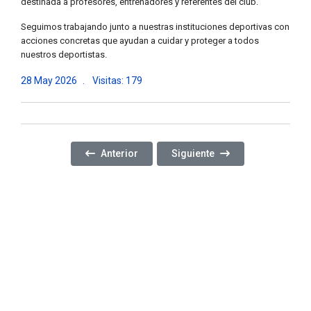
destinada a profesores, entrenadores y referentes del club.
Seguimos trabajando junto a nuestras instituciones deportivas con
acciones concretas que ayudan a cuidar y proteger a todos
nuestros deportistas.
28 May 2026
Visitas: 179
Artículo Anterior: CONTINUAMOS PROMOVIENDO
Artículo Siguiente: REALIZA
Anterior
Siguiente