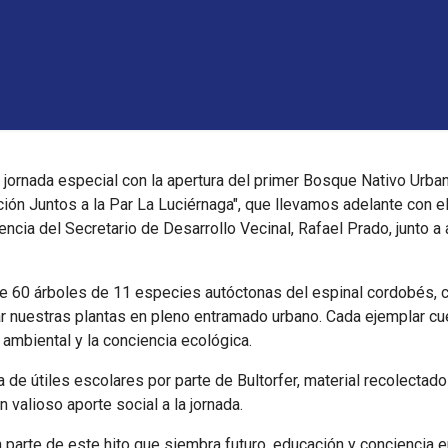
ornada especial con la apertura del primer Bosque Nativo Urbano
ión Juntos a la Par La Luciérnaga", que llevamos adelante con el 
encia del Secretario de Desarrollo Vecinal, Rafael Prado, junto a
 de 60 árboles de 11 especies autóctonas del espinal cordobés, c
 nuestras plantas en pleno entramado urbano. Cada ejemplar cue
ambiental y la conciencia ecológica.
de útiles escolares por parte de Bultorfer, material recolectado 
 valioso aporte social a la jornada.
 parte de este hito que siembra futuro, educación y conciencia e