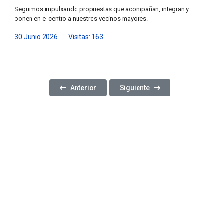
Seguimos impulsando propuestas que acompañan, integran y
ponen en el centro a nuestros vecinos mayores.
30 Junio 2026
Visitas: 163
Artículo Anterior: ¡NUEVO ENCUENTRO DE LOS TA
Artículo Siguiente: ¡SEGUI
Anterior
Siguiente