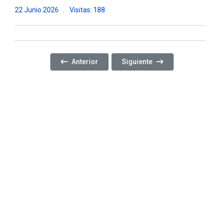
22 Junio 2026
Visitas: 188
Artículo Anterior: ¡ORGULLO RIOTERCERENSE! M
Artículo Siguiente: CELEBRA
Anterior
Siguiente