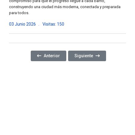
compromiso para que el progreso llegue a cada barrio,
construyendo una ciudad más moderna, conectada y preparada
para todos.
03 Junio 2026
Visitas: 150
Artículo Anterior: COMENZAMOS CON EL NUEVO 
Artículo Siguiente: SEGUIM
Anterior
Siguiente