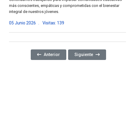
más conscientes, empáticas y comprometidas con el bienestar
integral de nuestros jóvenes.
05 Junio 2026
Visitas: 139
Artículo Anterior: PROMOVIENDO EL RESPETO, LA
Artículo Siguiente: FINALIZ
Anterior
Siguiente