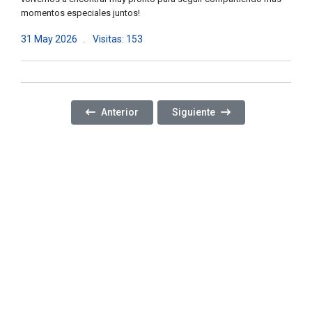
momentos especiales juntos!
31 May 2026
Visitas: 153
Artículo Anterior: COMPARTIMOS UNA NUEVA J
Artículo Siguiente: DISFRUT
Anterior
Siguiente