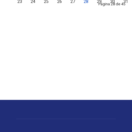
23
24
25
26
27
28
29
30
31
Página 28 de 45