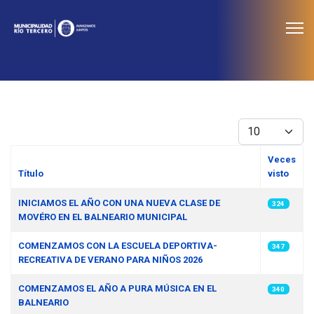
≡
Noticias
Cantidad
Veces
Título
visto
Artículos
INICIAMOS EL AÑO CON UNA NUEVA CLASE DE
324
MOVÉRO EN EL BALNEARIO MUNICIPAL
COMENZAMOS CON LA ESCUELA DEPORTIVA-
347
RECREATIVA DE VERANO PARA NIÑOS 2026
COMENZAMOS EL AÑO A PURA MÚSICA EN EL
340
BALNEARIO