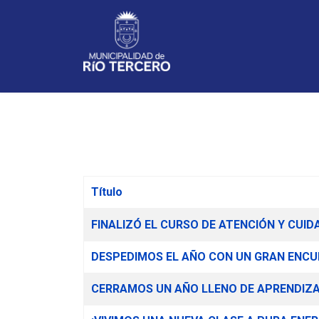
Noticias
Título
Artículos
FINALIZÓ EL CURSO DE ATENCIÓN Y CUI
DESPEDIMOS EL AÑO CON UN GRAN ENC
CERRAMOS UN AÑO LLENO DE APRENDIZA