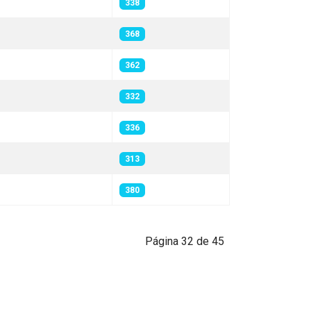
338
368
362
332
336
313
380
Página 32 de 45