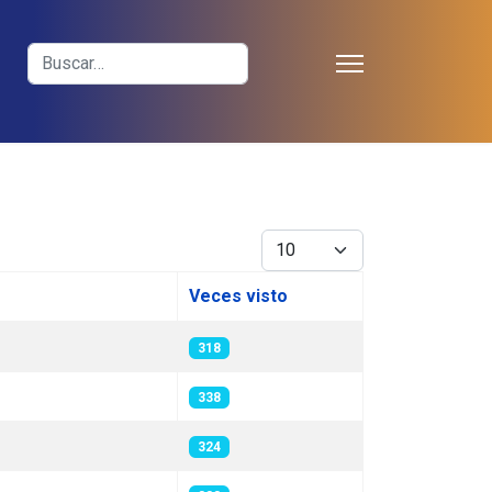
≡
Buscar
Cantidad
Veces visto
318
338
324